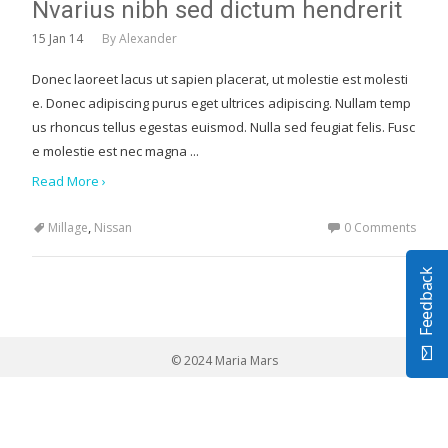
Nvarius nibh sed dictum hendrerit
15
Jan 14
By
Alexander
Donec laoreet lacus ut sapien placerat, ut molestie est molesti
e. Donec adipiscing purus eget ultrices adipiscing. Nullam temp
us rhoncus tellus egestas euismod. Nulla sed feugiat felis. Fusc
e molestie est nec magna ...
Read More ›
,
Millage
Nissan
0 Comments
Feedback
© 2024 Maria Mars