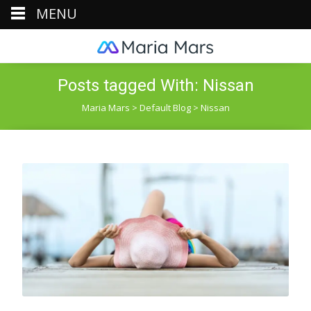
MENU
Posts tagged With: Nissan
Maria Mars
>
Default Blog
>
Nissan