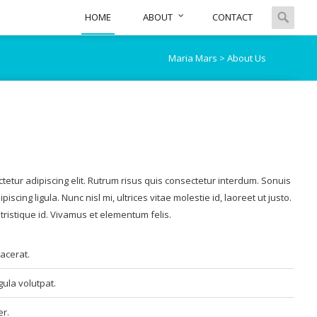
Skip
Search
HOME
ABOUT
CONTACT
to
for:
content
Maria Mars
>
About Us
tetur adipiscing elit. Rutrum risus quis consectetur interdum. Sonuis
piscing ligula. Nunc nisl mi, ultrices vitae molestie id, laoreet ut justo.
 tristique id. Vivamus et elementum felis.
lacerat.
gula volutpat.
r.