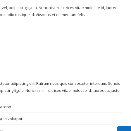
el, adipiscing ligula. Nunc nisl mi, ultrices vitae molestie id, laoreet
ndit odio tristique id. Vivamus et elementum felis.
tetur adipiscing elit. Rutrum risus quis consectetur interdum. Sonuis
piscing ligula. Nunc nisl mi, ultrices vitae molestie id, laoreet ut justo.
lacerat.
gula volutpat.
r.