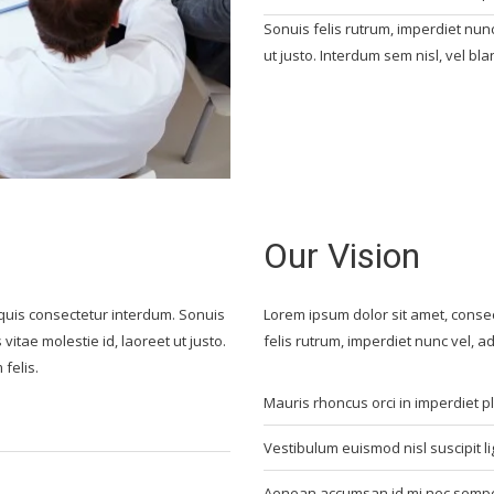
Sonuis felis rutrum, imperdiet nunc v
ut justo. Interdum sem nisl, vel bla
Our Vision
 quis consectetur interdum. Sonuis
Lorem ipsum dolor sit amet, consec
 vitae molestie id, laoreet ut justo.
felis rutrum, imperdiet nunc vel, adi
felis.
Mauris rhoncus orci in imperdiet p
Vestibulum euismod nisl suscipit li
Aenean accumsan id mi nec sempe