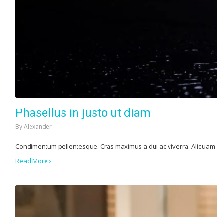
Phasellus in justo ut diam
By
Alexander
Condimentum pellentesque. Cras maximus a dui ac viverra. Aliquam ul
Read More ›