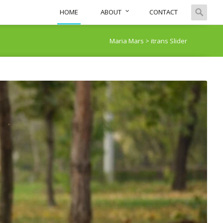
Skip
Search
HOME
ABOUT
CONTACT
to
for:
content
Maria Mars
>
itrans Slider